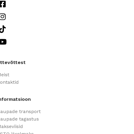
ttevõttest
eist
ontaktid
nformatsioon
aupade transport
aupade tagastus
akseviisid
STO järelmaks