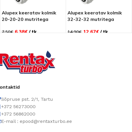
Alupex keeratav kolmik
Alupex keeratav kolmik
20-20-20 mutritega
32-32-32 mutritega
6.38
€
tk
12.67
€
tk
7.50
€
14.90
€
ontaktid
Sõpruse pst. 2/1, Tartu
+372 56273000
+372 56862000
E-mail : epood@rentaxturbo.ee