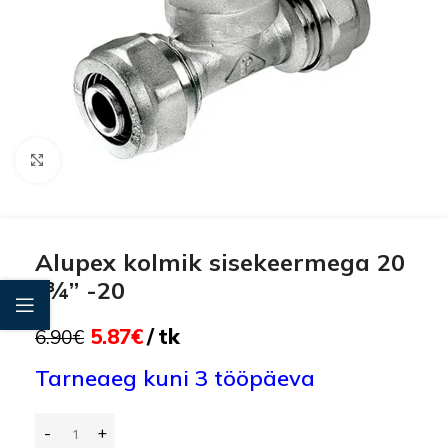
Click to enlarge
Alupex kolmik sisekeermega 20
-¾” -20
5.87
€
tk
6.90
€
Tarneaeg kuni 3 tööpäeva