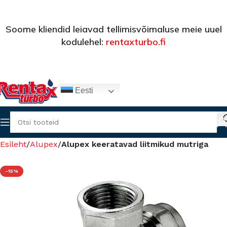
Soome kliendid leiavad tellimisvõimaluse meie uuel
kodulehel:
rentaxturbo.fi
Eesti
Esileht
Alupex
Alupex keeratavad liitmikud mutriga
-15%