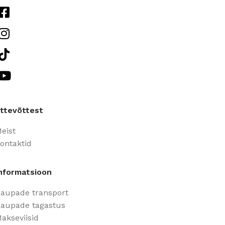
ttevõttest
eist
ontaktid
nformatsioon
aupade transport
aupade tagastus
akseviisid