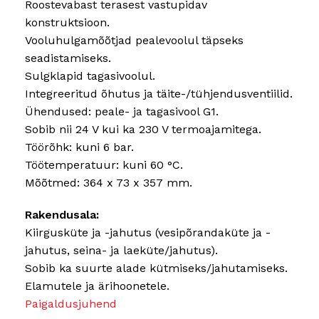
Roostevabast terasest vastupidav
konstruktsioon.
Vooluhulgamõõtjad pealevoolul täpseks
seadistamiseks.
Sulgklapid tagasivoolul.
Integreeritud õhutus ja täite-/tühjendusventiilid.
Ühendused: peale- ja tagasivool G1.
Sobib nii 24 V kui ka 230 V termoajamitega.
Töörõhk: kuni 6 bar.
Töötemperatuur: kuni 60 °C.
Mõõtmed: 364 x 73 x 357 mm.
Rakendusala:
Kiirgusküte ja -jahutus (vesipõrandaküte ja -
jahutus, seina- ja laeküte/jahutus).
Sobib ka suurte alade kütmiseks/jahutamiseks.
Elamutele ja ärihoonetele.
Paigaldusjuhend