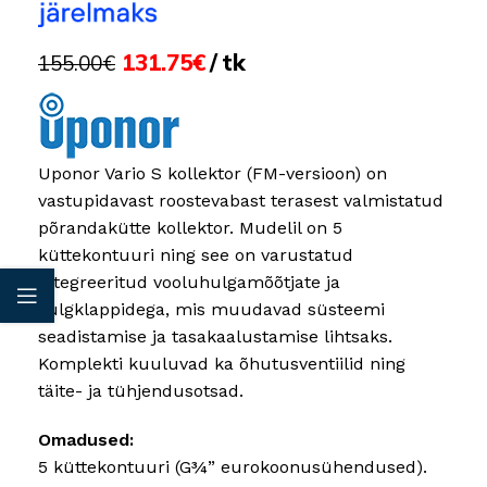
131.75
€
tk
155.00
€
Uponor Vario S kollektor (FM-versioon) on
vastupidavast roostevabast terasest valmistatud
põrandakütte kollektor. Mudelil on 5
küttekontuuri ning see on varustatud
integreeritud vooluhulgamõõtjate ja
sulgklappidega, mis muudavad süsteemi
seadistamise ja tasakaalustamise lihtsaks.
Komplekti kuuluvad ka õhutusventiilid ning
täite- ja tühjendusotsad.
Omadused:
5 küttekontuuri (G¾” eurokoonusühendused).