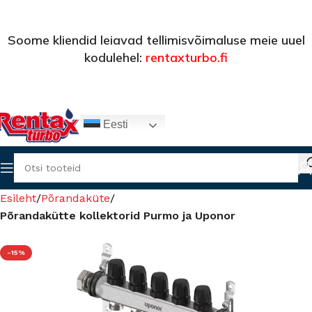
Soome kliendid leiavad tellimisvõimaluse meie uuel
kodulehel:
rentaxturbo.fi
Eesti
Esileht
Põrandaküte
Põrandakütte kollektorid Purmo ja Uponor
-15%