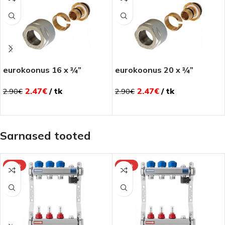
eurokoonus 16 x ¾”
eurokoonus 20 x ¾”
2.47
€
tk
2.47
€
tk
2.90
€
2.90
€
Sarnased tooted
-15%
-15%