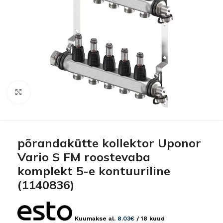
Click to enlarge
põrandakütte kollektor Uponor
Vario S FM roostevaba
komplekt 5-e kontuuriline
(1140836)
Kuumakse al.
8.03
€
/ 18 kuud