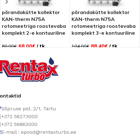
põrandakütte kollektor
põrandakütte kollektor
KAN-therm N75A
KAN-therm N75A
rotomeetriga roostevaba
rotomeetriga roostevaba
komplekt 2-e kontuuriline
komplekt 3-e kontuuriline
68.00
€
tk
88.40
€
tk
80.00
€
104.00
€
ontaktid
Sõpruse pst. 2/1, Tartu
+372 56273000
+372 56862000
E-mail : epood@rentaxturbo.ee